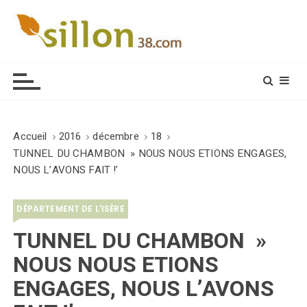
S
k
i
Le journal du monde rural
p
t
o
c
o
Accueil
2016
décembre
18
n
TUNNEL DU CHAMBON » NOUS NOUS ETIONS ENGAGES,
t
NOUS L’AVONS FAIT !’
e
n
DÉPARTEMENT DE L'ISÈRE
t
TUNNEL DU CHAMBON »
NOUS NOUS ETIONS
ENGAGES, NOUS L’AVONS