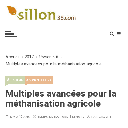
S
k
i
Le journal du monde rural
p
t
o
c
o
Accueil
2017
février
6
n
Multiples avancées pour la méthanisation agricole
t
e
À LA UNE
AGRICULTURE
n
t
Multiples avancées pour la
méthanisation agricole
IL Y A 10 ANS
TEMPS DE LECTURE :
1 MINUTE
PAR
GILBERT