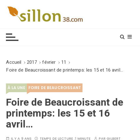
S
k
i
Le journal du monde rural
p
t
o
c
o
Accueil
2017
février
11
n
Foire de Beaucroissant de printemps: les 15 et 16 avril…
t
e
À LA UNE
FOIRE DE BEAUCROISSANT
n
t
Foire de Beaucroissant de
printemps: les 15 et 16
avril…
IL Y A 9 ANS
TEMPS DE LECTURE :
1 MINUTE
PAR
GILBERT