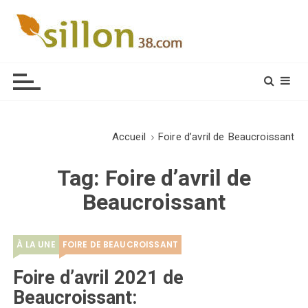
S
k
i
Le journal du monde rural
p
t
o
c
o
Accueil
Foire d’avril de Beaucroissant
n
t
Tag:
Foire d’avril de
e
Beaucroissant
n
t
À LA UNE
FOIRE DE BEAUCROISSANT
Foire d’avril 2021 de
Beaucroissant: