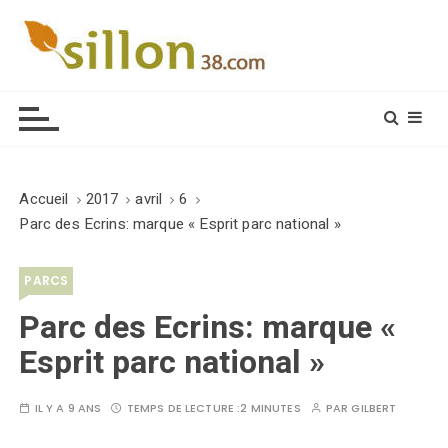
S
k
i
Le journal du monde rural
p
t
o
c
o
Accueil
2017
avril
6
n
Parc des Ecrins: marque « Esprit parc national »
t
e
PARCS
n
t
Parc des Ecrins: marque «
Esprit parc national »
IL Y A 9 ANS
TEMPS DE LECTURE :
2 MINUTES
PAR
GILBERT