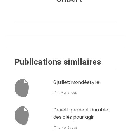
Publications similaires
6 juillet: MondéeLyre
IL Y A 7 ANS
Dévellopement durable:
des clés pour agir
IL Y A 8 ANS