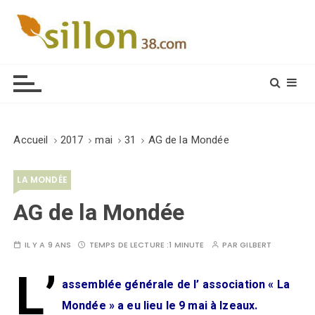
S
k
i
Le journal du monde rural
p
t
o
c
o
Accueil
2017
mai
31
AG de la Mondée
n
t
LA MONDÉE
e
n
AG de la Mondée
t
IL Y A 9 ANS
TEMPS DE LECTURE :
1 MINUTE
PAR
GILBERT
L’
assemblée générale de l’ association « La
Mondée » a eu lieu le 9 mai à Izeaux.