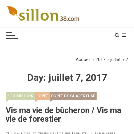
S
k
i
Le journal du monde rural
p
t
o
c
o
Accueil
2017
juillet
7
n
t
Day:
juillet 7, 2017
e
n
t
- FILIÈRE BOIS
FORÊT
FORÊT DE CHARTREUSE
Vis ma vie de bûcheron / Vis ma
vie de forestier
IL Y A 9 ANS
TEMPS DE LECTURE :
1 MINUTE
PAR
GILBERT