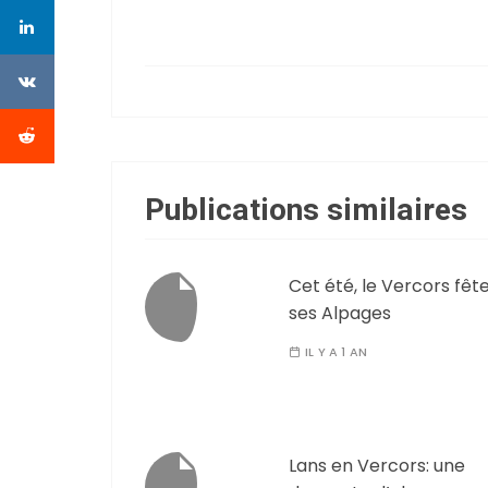
Publications similaires
Cet été, le Vercors fêt
ses Alpages
IL Y A 1 AN
Lans en Vercors: une