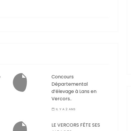
e
Concours
Départemental
d’élevage à Lans en
Vercors..
IL Y A 2 ANS
LE VERCORS FÊTE SES