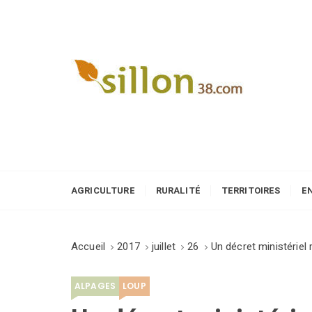
S
k
i
p
t
o
Le journal du monde rural
c
o
n
t
e
AGRICULTURE
RURALITÉ
TERRITOIRES
E
n
t
Accueil
2017
juillet
26
Un décret ministériel
ALPAGES
LOUP