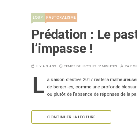
LOUP
PASTORALISME
Prédation : Le pas
l’impasse !
IL Y A 9 ANS
TEMPS DE LECTURE :
2 MINUTES
PAR
GI
L
a saison d'estive 2017 restera malheureus
de berger-es, comme une profonde blessure,
ou plutôt de l'absence de réponses de la pa
CONTINUER LA LECTURE