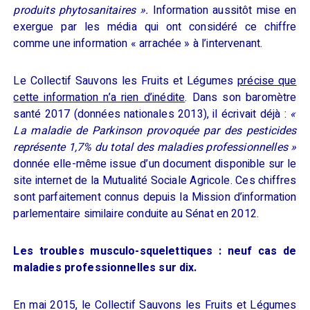
produits phytosanitaires
».
Information aussitôt mise en
exergue par les média qui ont considéré ce chiffre
comme une information «
arrachée
» à l’intervenant.
Le C
ollectif Sauvons les Fruits et L
égumes
précise que
cette information n’a rien d’inédite
. Dans son
baromètre
santé 2017
(
d
onnées nationales 2013
)
, il
écrivait
déjà
:
«
La maladie de Parkinson provoquée par des pesticides
représente 1,7% du total des maladies professionnelles
»
donnée elle-même issue
d’
un document disponible sur le
site internet de la Mutualité
S
ociale
A
gricole
.
C
es chiffres
sont parfaitement connu
s
de
puis la
M
ission d’
information
parlementaire similaire
conduite
au Sénat en 2012.
Les t
roubles musculo-squelettiques
: neuf cas de
maladies professionnelles sur dix.
En mai 2015, le Collectif Sauvons les Fruits et Légumes