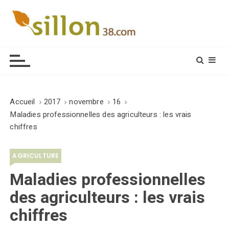
S
k
i
Le journal du monde rural
p
t
o
c
o
Accueil
2017
novembre
16
n
Maladies professionnelles des agriculteurs : les vrais
t
chiffres
e
n
AGRICULTURE
t
Maladies professionnelles
des agriculteurs : les vrais
chiffres