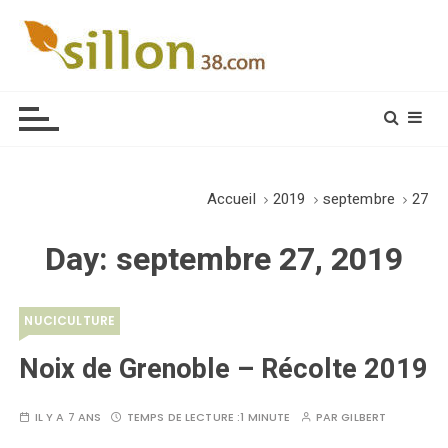
S
k
i
Le journal du monde rural
p
t
o
c
o
Accueil
2019
septembre
27
n
t
Day:
septembre 27, 2019
e
n
t
NUCICULTURE
Noix de Grenoble – Récolte 2019
IL Y A 7 ANS
TEMPS DE LECTURE :
1 MINUTE
PAR
GILBERT