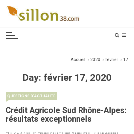
S
k
i
Le journal du monde rural
p
t
o
c
o
Accueil
2020
février
17
n
t
Day:
février 17, 2020
e
n
t
QUESTIONS D'ACTUALITÉ
Crédit Agricole Sud Rhône-Alpes:
résultats exceptionnels
IL Y A 6 ANS
TEMPS DE LECTURE :
3 MINUTES
PAR
GILBERT