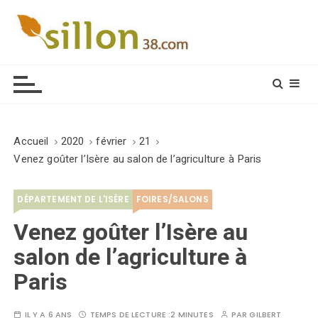
S
k
i
Le journal du monde rural
p
t
o
c
o
Accueil
2020
février
21
n
Venez goûter l’Isère au salon de l’agriculture à Paris
t
e
DÉPARTEMENT DE L'ISÈRE
FOIRES/SALONS
n
t
Venez goûter l’Isère au
salon de l’agriculture à
Paris
IL Y A 6 ANS
TEMPS DE LECTURE :
2 MINUTES
PAR
GILBERT