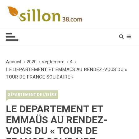
S
k
i
Le journal du monde rural
p
t
o
c
o
Accueil
2020
septembre
4
n
LE DEPARTEMENT ET EMMAÜS AU RENDEZ-VOUS DU «
t
TOUR DE FRANCE SOLIDAIRE »
e
n
DÉPARTEMENT DE L'ISÈRE
t
LE DEPARTEMENT ET
EMMAÜS AU RENDEZ-
VOUS DU « TOUR DE