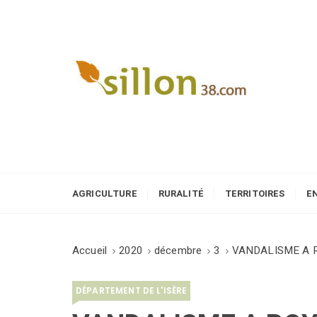
S
k
i
p
t
o
Le journal du monde rural
c
o
n
t
e
AGRICULTURE
RURALITÉ
TERRITOIRES
E
n
t
Accueil
2020
décembre
3
VANDALISME A R
DÉPARTEMENT DE L'ISÈRE