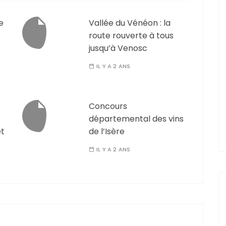
e
Vallée du Vénéon : la
route rouverte à tous
jusqu’à Venosc
IL Y A 2 ANS
Concours
départemental des vins
êt
de l’Isère
IL Y A 2 ANS