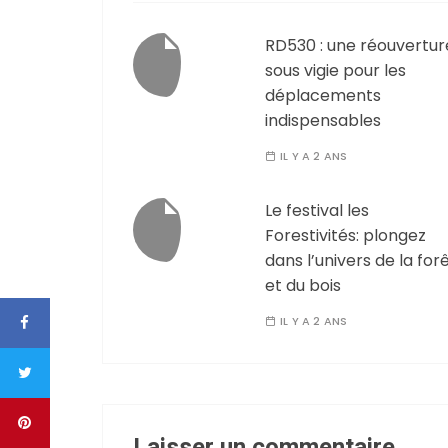
RD530 : une réouvertur
sous vigie pour les
déplacements
indispensables
IL Y A 2 ANS
Le festival les
Forestivités: plongez
dans l’univers de la for
et du bois
IL Y A 2 ANS
Laisser un commentaire