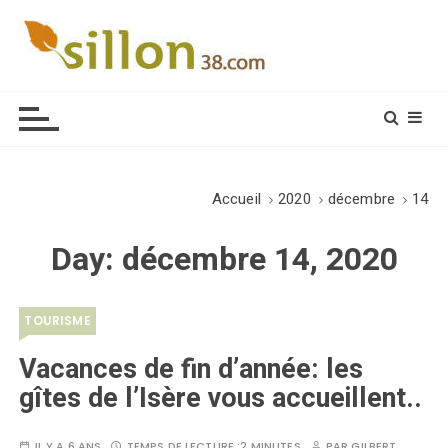
S
k
i
Le journal du monde rural
p
t
o
c
o
Accueil
2020
décembre
14
n
t
Day:
décembre 14, 2020
e
n
t
TOURISME
Vacances de fin d’année: les
gîtes de l’Isère vous accueillent..
IL Y A 6 ANS
TEMPS DE LECTURE :
2 MINUTES
PAR
GILBERT