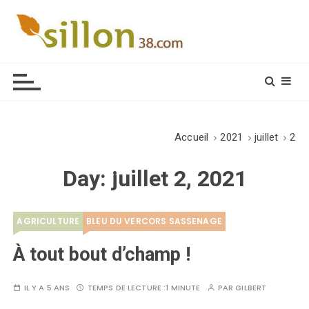
S
k
i
Le journal du monde rural
p
t
o
c
o
Accueil
2021
juillet
2
n
t
Day:
juillet 2, 2021
e
n
t
AGRICULTURE
BLEU DU VERCORS SASSENAGE
À tout bout d’champ !
IL Y A 5 ANS
TEMPS DE LECTURE :
1 MINUTE
PAR
GILBERT