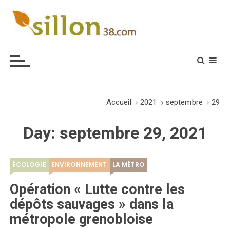
S
k
i
Le journal du monde rural
p
t
o
c
o
Accueil
2021
septembre
29
n
t
Day:
septembre 29, 2021
e
n
t
ÉCOLOGIE
ENVIRONNEMENT
LA MÉTRO
Opération « Lutte contre les
dépôts sauvages » dans la
métropole grenobloise