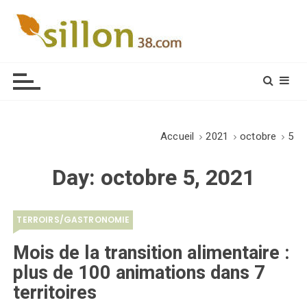
S
k
i
Le journal du monde rural
p
t
o
c
o
Accueil
2021
octobre
5
n
t
Day:
octobre 5, 2021
e
n
t
TERROIRS/GASTRONOMIE
Mois de la transition alimentaire :
plus de 100 animations dans 7
territoires