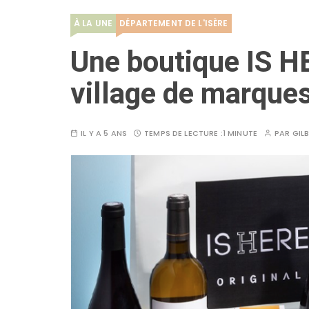
À LA UNE
DÉPARTEMENT DE L'ISÈRE
Une boutique IS 
village de marque
IL Y A 5 ANS
TEMPS DE LECTURE :
1 MINUTE
PAR
GIL