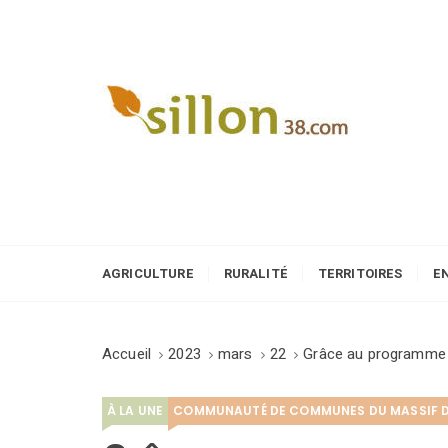
S
k
i
p
t
o
Le journal du monde rural
c
o
n
t
e
AGRICULTURE
RURALITÉ
TERRITOIRES
E
n
t
Accueil
2023
mars
22
Grâce au programme » 
À LA UNE
COMMUNAUTÉ DE COMMUNES DU MASSIF 