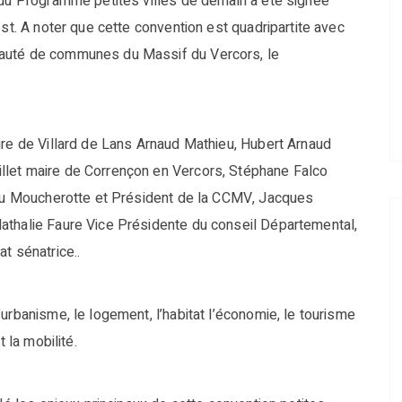
 du Programme petites villes de demain a été signée
ost. A noter que cette convention est quadripartite avec
nauté de communes du Massif du Vercors, le
ire de Villard de Lans Arnaud Mathieu, Hubert Arnaud
llet maire de Corrençon en Vercors, Stéphane Falco
r du Moucherotte et Président de la CCMV, Jacques
athalie Faure Vice Présidente du conseil Départemental,
t sénatrice..
urbanisme, le logement, l’habitat l’économie, le tourisme
 la mobilité.