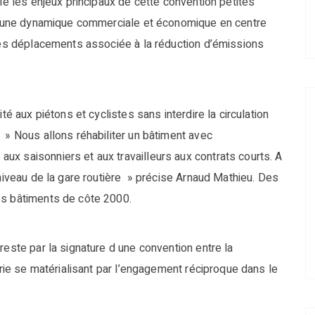
elé les enjeux principaux de cette convention petites
n d’une dynamique commerciale et économique en centre
 des déplacements associée à la réduction d’émissions
té aux piétons et cyclistes sans interdire la circulation
 » Nous allons réhabiliter un bâtiment avec
x saisonniers et aux travailleurs aux contrats courts. A
 niveau de la gare routière » précise Arnaud Mathieu. Des
es bâtiments de côte 2000.
reste par la signature d une convention entre la
merie se matérialisant par l’engagement réciproque dans le