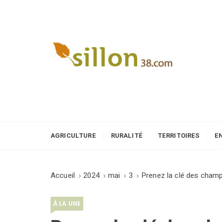
S
k
i
p
t
o
Le journal du monde rural
c
o
n
t
e
AGRICULTURE
RURALITÉ
TERRITOIRES
E
n
t
Accueil
2024
mai
3
Prenez la clé des cham
À LA UNE