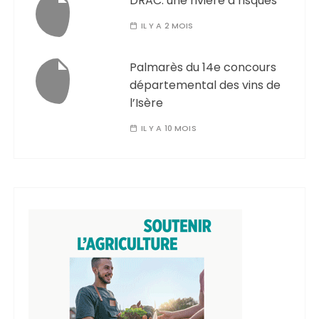
DRAC: une rivière à risques
IL Y A 2 MOIS
Palmarès du 14e concours
départemental des vins de
l’Isère
IL Y A 10 MOIS