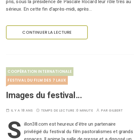
pris, sous la présidence de Pascale Rocard leur rôle très au
sérieux. En cette fin d'après-midi, après…
CONTINUER LA LECTURE
COOPÉRATION INTERNATIONALE
FESTIVAL DU FILM DES 7 LAUX
Images du festival…
IL Y A 18 ANS
TEMPS DE LECTURE :
0 MINUTE
PAR
GILBERT
S
illon38.com est heureux d'être un partenaire
privilégié du festival du film pastoralismes et grands
espaces. Il anime la salle de presse et a disposé un