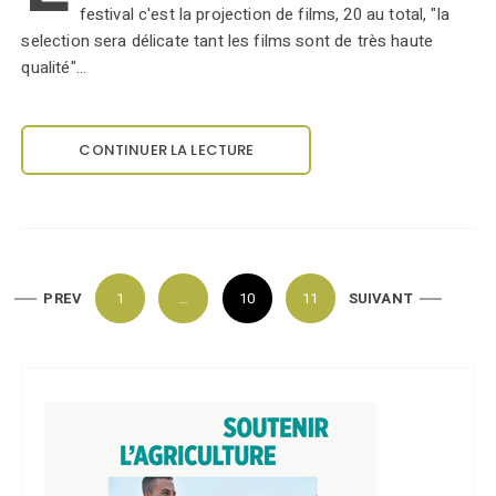
festival c'est la projection de films, 20 au total, "la
selection sera délicate tant les films sont de très haute
qualité"…
CONTINUER LA LECTURE
P
PREV
1
…
10
11
SUIVANT
a
g
i
n
a
t