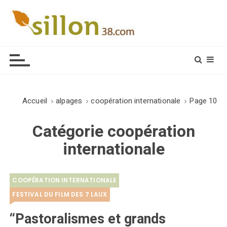
S
k
i
Le journal du monde rural
p
t
o
c
o
Accueil
alpages
coopération internationale
Page 10
n
t
Catégorie
coopération
e
internationale
n
t
COOPÉRATION INTERNATIONALE
FESTIVAL DU FILM DES 7 LAUX
“Pastoralismes et grands