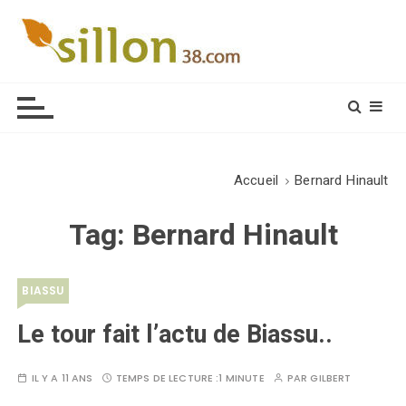
S
k
i
Le journal du monde rural
p
t
o
c
o
Accueil
Bernard Hinault
n
t
Tag:
Bernard Hinault
e
n
t
BIASSU
Le tour fait l’actu de Biassu..
IL Y A 11 ANS
TEMPS DE LECTURE :
1 MINUTE
PAR
GILBERT