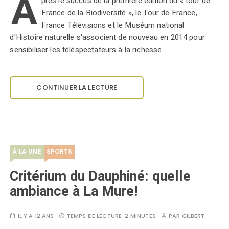
A
près le succès de la première édition du « tour de
France de la Biodiversité », le Tour de France,
France Télévisions et le Muséum national
d'Histoire naturelle s'associent de nouveau en 2014 pour
sensibiliser les téléspectateurs à la richesse…
CONTINUER LA LECTURE
À LA UNE
SPORTS
Critérium du Dauphiné: quelle
ambiance à La Mure!
IL Y A 12 ANS
TEMPS DE LECTURE :
2 MINUTES
PAR
GILBERT