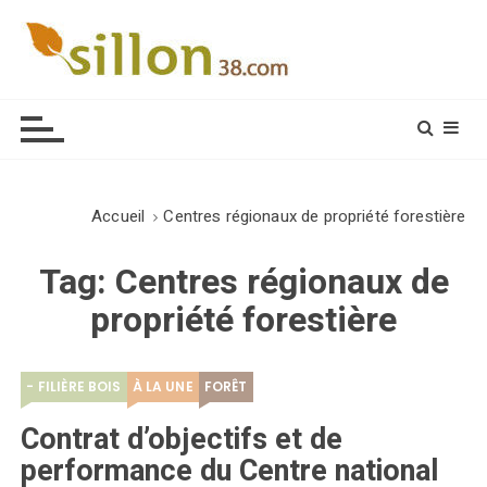
S
k
i
Le journal du monde rural
p
t
o
c
o
Accueil
Centres régionaux de propriété forestière
n
t
Tag:
Centres régionaux de
e
propriété forestière
n
t
- FILIÈRE BOIS
À LA UNE
FORÊT
Contrat d’objectifs et de
performance du Centre national