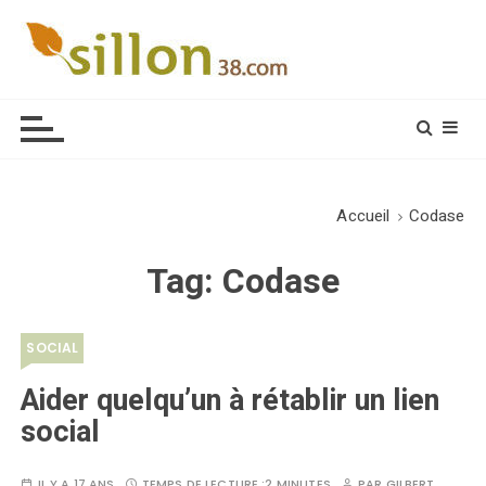
S
k
i
Le journal du monde rural
p
t
o
c
o
Accueil
Codase
n
t
Tag:
Codase
e
n
t
SOCIAL
Aider quelqu’un à rétablir un lien
social
IL Y A 17 ANS
TEMPS DE LECTURE :
2 MINUTES
PAR
GILBERT