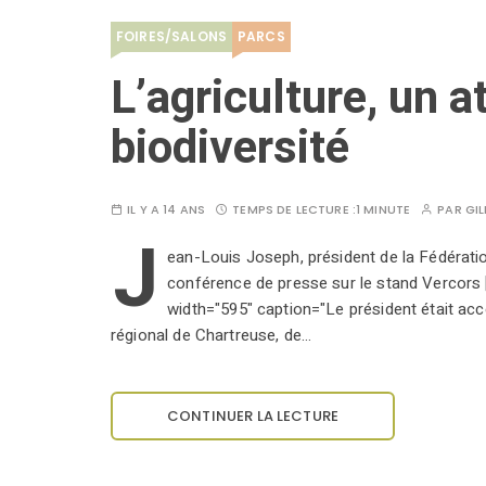
FOIRES/SALONS
PARCS
L’agriculture, un a
biodiversité
IL Y A 14 ANS
TEMPS DE LECTURE :
1 MINUTE
PAR
GI
J
ean-Louis Joseph, président de la Fédérati
conférence de presse sur le stand Vercors 
width="595" caption="Le président était acc
régional de Chartreuse, de…
CONTINUER LA LECTURE