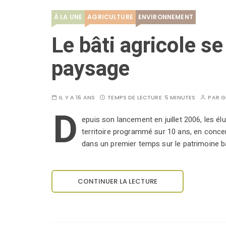
À LA UNE
AGRICULTURE
ENVIRONNEMENT
Le bâti agricole se
paysage
IL Y A 16 ANS
TEMPS DE LECTURE :
5 MINUTES
PAR
G
D
epuis son lancement en juillet 2006, les é
territoire programmé sur 10 ans, en concer
dans un premier temps sur le patrimoine bâ
CONTINUER LA LECTURE