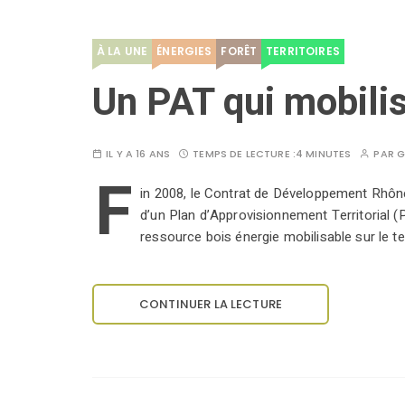
À LA UNE
ÉNERGIES
FORÊT
TERRITOIRES
Un PAT qui mobilis
IL Y A 16 ANS
TEMPS DE LECTURE :
4 MINUTES
PAR
G
F
in 2008, le Contrat de Développement Rhône
d’un Plan d’Approvisionnement Territorial (P
ressource bois énergie mobilisable sur le te
CONTINUER LA LECTURE