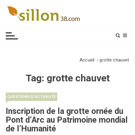
S
k
i
Le journal du monde rural
p
t
o
c
o
Accueil
grotte chauvet
n
t
Tag:
grotte chauvet
e
n
t
QUESTIONS D'ACTUALITÉ
Inscription de la grotte ornée du
Pont d’Arc au Patrimoine mondial
de l’Humanité