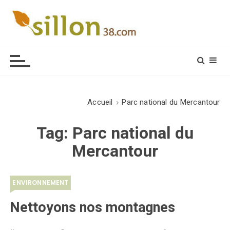
S
k
i
Le journal du monde rural
p
t
o
c
o
Accueil
Parc national du Mercantour
n
t
Tag:
Parc national du
e
Mercantour
n
t
ENVIRONNEMENT
Nettoyons nos montagnes