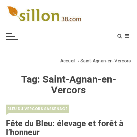
S
k
i
Le journal du monde rural
p
t
o
c
o
Accueil
Saint-Agnan-en-Vercors
n
t
Tag:
Saint-Agnan-en-
e
Vercors
n
t
BLEU DU VERCORS SASSENAGE
Fête du Bleu: élevage et forêt à
l’honneur