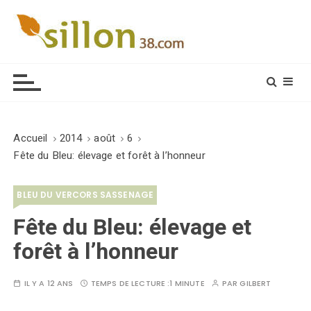
S
k
i
Le journal du monde rural
p
t
o
c
o
Accueil
2014
août
6
n
Fête du Bleu: élevage et forêt à l’honneur
t
e
BLEU DU VERCORS SASSENAGE
n
t
Fête du Bleu: élevage et
forêt à l’honneur
IL Y A 12 ANS
TEMPS DE LECTURE :
1 MINUTE
PAR
GILBERT