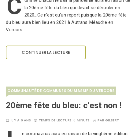
C
omme chacun le sait la pandémie aura eu raison de
la 20ème fête du bleu qui devait se dérouler en
2020...Ce n'est qu'un report puisque la 20ème fête
du bleu aura bien lieu en 2021 à Autrans Méaudre en
Vercors.…
CONTINUER LA LECTURE
COMMUNAUTÉ DE COMMUNES DU MASSIF DU VERCORS
20ème fête du bleu: c’est non !
IL Y A 6 ANS
TEMPS DE LECTURE :
0 MINUTE
PAR
GILBERT
e coronavirus aura eu raison de la vingtième édition