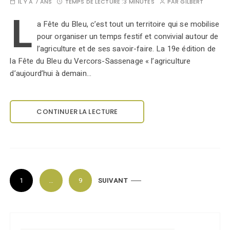
IL Y A 7 ANS
TEMPS DE LECTURE :
3 MINUTES
PAR
GILBERT
L
a Fête du Bleu, c’est tout un territoire qui se mobilise
pour organiser un temps festif et convivial autour de
l’agriculture et de ses savoir-faire. La 19e édition de
la Fête du Bleu du Vercors-Sassenage « l’agriculture
d’aujourd’hui à demain…
CONTINUER LA LECTURE
P
1
…
9
SUIVANT
a
g
i