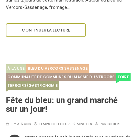
sur les 2 jours de cette manifestation. Autour du bleu du
Vercors-Sassenage, fromage…
CONTINUER LA LECTURE
À LA UNE
BLEU DU VERCORS SASSENAGE
COMMUNAUTÉ DE COMMUNES DU MASSIF DU VERCORS
FOIRE
TERROIRS/GASTRONOMIE
Fête du bleu: un grand marché
sur un jour!
IL Y A 5 ANS
TEMPS DE LECTURE :
2 MINUTES
PAR
GILBERT