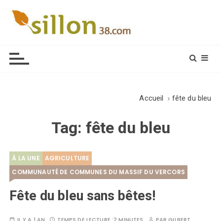
S
k
i
Le journal du monde rural
p
t
o
c
o
Accueil
fête du bleu
n
t
Tag:
fête du bleu
e
n
t
À LA UNE
AGRICULTURE
COMMUNAUTÉ DE COMMUNES DU MASSIF DU VERCORS
Fête du bleu sans bêtes!
IL Y A 1 AN
TEMPS DE LECTURE :
2 MINUTES
PAR
GILBERT