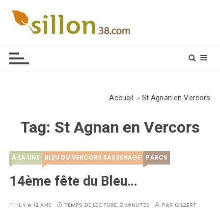
S
k
i
Le journal du monde rural
p
t
o
c
o
Accueil
St Agnan en Vercors
n
t
Tag:
St Agnan en Vercors
e
n
t
À LA UNE
BLEU DU VERCORS SASSENAGE
PARCS
14ème fête du Bleu…
IL Y A 12 ANS
TEMPS DE LECTURE :
2 MINUTES
PAR
GILBERT