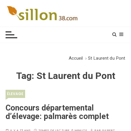
S
k
i
Le journal du monde rural
p
t
o
c
o
Accueil
St Laurent du Pont
n
t
Tag:
St Laurent du Pont
e
n
t
ÉLEVAGE
Concours départemental
d’élevage: palmarès complet
IL Y A 13 ANS
TEMPS DE LECTURE :
0 MINUTE
PAR
GILBERT