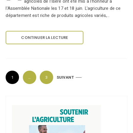
agricoles de l'Isère ont été mis à l'honneur à
l'Assemblée Nationale les 17 et 18 juin. L'agriculture de ce
département est riche de produits agricoles variés,…
CONTINUER LA LECTURE
P
1
…
3
SUIVANT
a
g
i
n
a
t