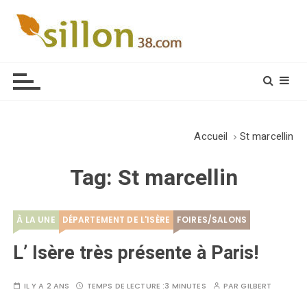
S
k
i
Le journal du monde rural
p
t
o
c
o
Accueil
St marcellin
n
t
Tag:
St marcellin
e
n
t
À LA UNE
DÉPARTEMENT DE L'ISÈRE
FOIRES/SALONS
L’ Isère très présente à Paris!
IL Y A 2 ANS
TEMPS DE LECTURE :
3 MINUTES
PAR
GILBERT