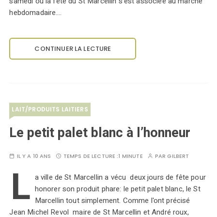
samedi ou la fête du St Marcellin s'est associée au marché
hebdomadaire.…
CONTINUER LA LECTURE
LAIT/PRODUITS LAITIERS
Le petit palet blanc à l’honneur
IL Y A 10 ANS
TEMPS DE LECTURE :
1 MINUTE
PAR
GILBERT
L
a ville de St Marcellin a vécu deux jours de fête pour
honorer son produit phare: le petit palet blanc, le St
Marcellin tout simplement. Comme l'ont précisé
Jean Michel Revol maire de St Marcellin et André roux,