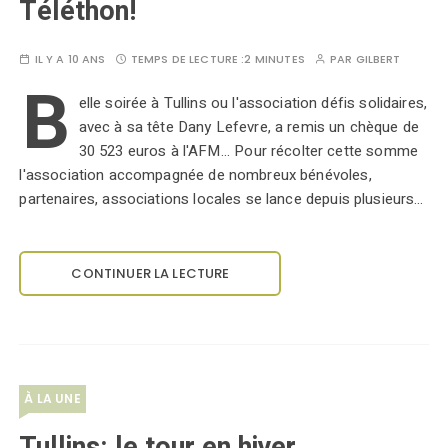
Téléthon!
IL Y A 10 ANS
TEMPS DE LECTURE :
2 MINUTES
PAR
GILBERT
B
elle soirée à Tullins ou l'association défis solidaires,
avec à sa tête Dany Lefevre, a remis un chèque de
30 523 euros à l'AFM... Pour récolter cette somme
l'association accompagnée de nombreux bénévoles,
partenaires, associations locales se lance depuis plusieurs…
CONTINUER LA LECTURE
À LA UNE
Tullins: le tour en hiver…