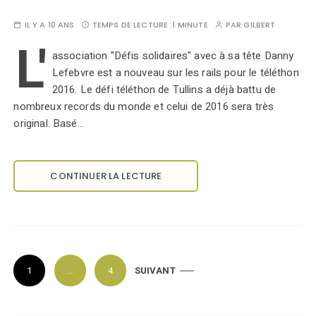
IL Y A 10 ANS
TEMPS DE LECTURE :
1 MINUTE
PAR
GILBERT
L'
association "Défis solidaires" avec à sa tête Danny
Lefebvre est a nouveau sur les rails pour le téléthon
2016. Le défi téléthon de Tullins a déjà battu de
nombreux records du monde et celui de 2016 sera très
original. Basé…
CONTINUER LA LECTURE
P
1
…
4
SUIVANT
a
g