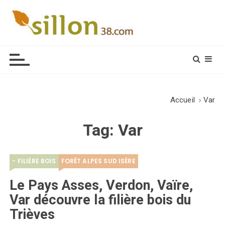
S
k
i
Le journal du monde rural
p
t
o
c
o
Accueil
Var
n
t
Tag:
Var
e
n
t
- FILIÈRE BOIS
FORÊT ALPES SUD ISÈRE
Le Pays Asses, Verdon, Vaïre,
Var découvre la filière bois du
Trièves