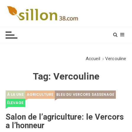
S
k
i
Le journal du monde rural
p
t
o
c
o
Accueil
Vercouline
n
t
Tag:
Vercouline
e
n
t
À LA UNE
AGRICULTURE
BLEU DU VERCORS SASSENAGE
ÉLEVAGE
Salon de l’agriculture: le Vercors
a l’honneur