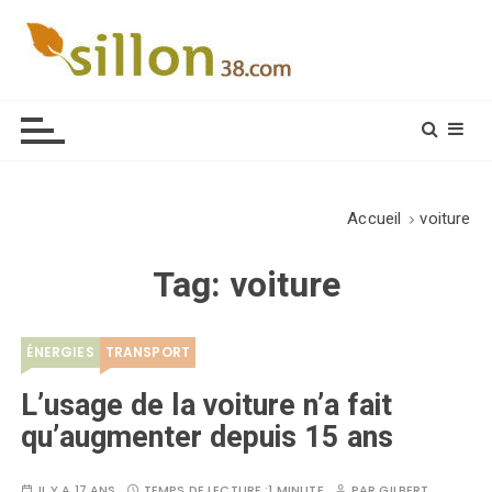
S
k
i
Le journal du monde rural
p
t
o
c
o
Accueil
voiture
n
t
Tag:
voiture
e
n
t
ÉNERGIES
TRANSPORT
L’usage de la voiture n’a fait
qu’augmenter depuis 15 ans
IL Y A 17 ANS
TEMPS DE LECTURE :
1 MINUTE
PAR
GILBERT