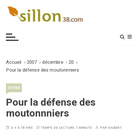
S
k
i
Le journal du monde rural
p
t
o
c
o
Accueil
2007
décembre
20
n
Pour la défense des moutonnniers
t
e
OVINS
n
t
Pour la défense des
moutonnniers
IL Y A 19 ANS
TEMPS DE LECTURE :
1 MINUTE
PAR
GILBERT