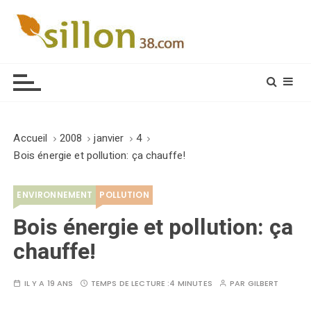
S
k
i
Le journal du monde rural
p
t
o
c
o
Accueil
2008
janvier
4
n
Bois énergie et pollution: ça chauffe!
t
e
ENVIRONNEMENT
POLLUTION
n
t
Bois énergie et pollution: ça
chauffe!
IL Y A 19 ANS
TEMPS DE LECTURE :
4 MINUTES
PAR
GILBERT