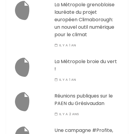
La Métropole grenobloise
lauréate du projet
européen Climaborough:
un nouvel outil numérique
pour le climat
IL Y A 1 AN
La Métropole broie du vert
!
IL Y A 1 AN
Réunions publiques sur le
PAEN du Grésivaudan
IL Y A 2 ANS
Une campagne #Profite,