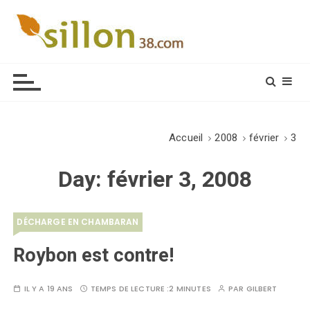
S
k
i
Le journal du monde rural
p
t
o
c
o
Accueil
2008
février
3
n
t
Day:
février 3, 2008
e
n
t
DÉCHARGE EN CHAMBARAN
Roybon est contre!
IL Y A 19 ANS
TEMPS DE LECTURE :
2 MINUTES
PAR
GILBERT