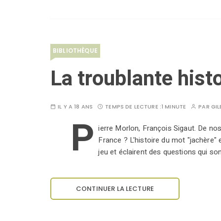
BIBLIOTHÈQUE
La troublante histo
IL Y A 18 ANS
TEMPS DE LECTURE :
1 MINUTE
PAR
GIL
P
ierre Morlon, François Sigaut. De nos 
France ? L'histoire du mot "jachère" e
jeu et éclairent des questions qui so
CONTINUER LA LECTURE