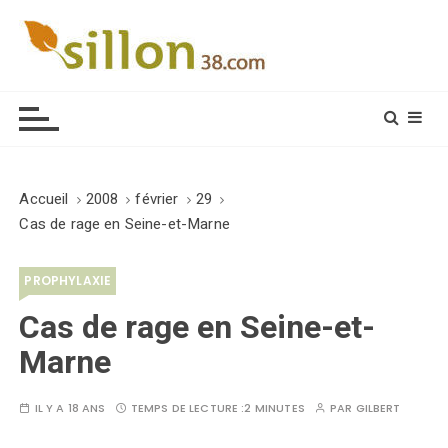
S
k
i
Le journal du monde rural
p
t
o
c
o
Accueil
2008
février
29
n
Cas de rage en Seine-et-Marne
t
e
PROPHYLAXIE
n
t
Cas de rage en Seine-et-
Marne
IL Y A 18 ANS
TEMPS DE LECTURE :
2 MINUTES
PAR
GILBERT