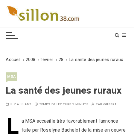
S
k
i
Le journal du monde rural
p
t
o
c
o
Accueil
2008
février
28
La santé des jeunes ruraux
n
t
MSA
e
n
La santé des jeunes ruraux
t
IL Y A 18 ANS
TEMPS DE LECTURE :
1 MINUTE
PAR
GILBERT
L
a MSA accueille très favorablement l’annonce
faite par Roselyne Bachelot de la mise en oeuvre