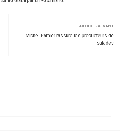
e santé établi par un vétérinaire.
ARTICLE SUIVANT
Michel Barnier rassure les producteurs de
salades