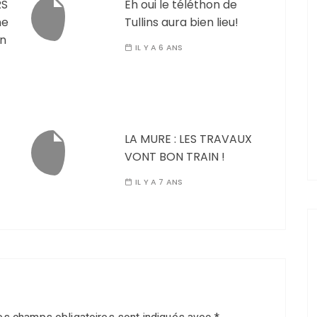
RS
Eh oui le téléthon de
ne
Tullins aura bien lieu!
en
IL Y A 6 ANS
LA MURE : LES TRAVAUX
VONT BON TRAIN !
IL Y A 7 ANS