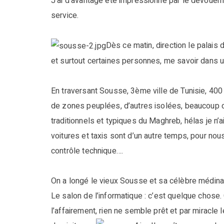
J’ai d’avantage été impressionné par le dévouem
service.
Dès ce matin, direction le palais 
et surtout certaines personnes, me savoir dans u
En traversant Sousse, 3ème ville de Tunisie, 400 
de zones peuplées, d’autres isolées, beaucoup
traditionnels et typiques du Maghreb, hélas je n’a
voitures et taxis sont d’un autre temps, pour no
contrôle technique….
On a longé le vieux Sousse et sa célèbre médina; 
Le salon de l’informatique : c’est quelque chose
l’affairement, rien ne semble prêt et par miracle 