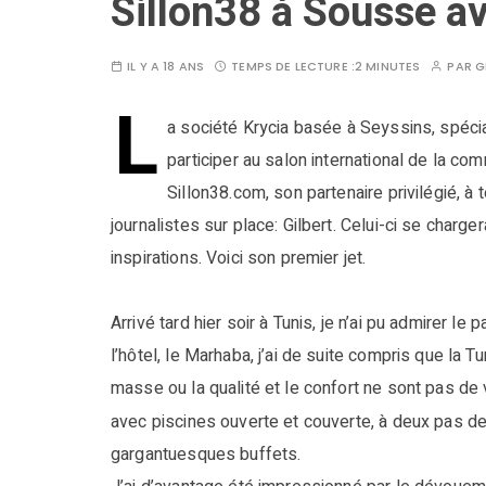
Sillon38 à Sousse a
IL Y A 18 ANS
TEMPS DE LECTURE :
2 MINUTES
PAR
G
L
a société Krycia basée à Seyssins, spécial
participer au salon international de la co
Sillon38.com, son partenaire privilégié, à 
journalistes sur place: Gilbert. Celui-ci se charg
inspirations. Voici son premier jet.
Arrivé tard hier soir à Tunis, je n’ai pu admirer
l’hôtel, le Marhaba, j’ai de suite compris que la 
masse ou la qualité et le confort ne sont pas de
avec piscines ouverte et couverte, à deux pas de
gargantuesques buffets.