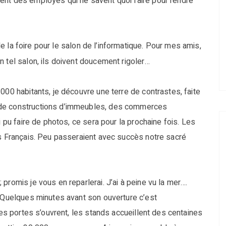
ent des employés qui ne savent quoi faire pour rendre
de la foire pour le salon de l’informatique. Pour mes amis,
n tel salon, ils doivent doucement rigoler…
000 habitants, je découvre une terre de contrastes, faite
 de constructions d’immeubles, des commerces
i pu faire de photos, ce sera pour la prochaine fois. Les
us Français. Peu passeraient avec succès notre sacré
promis je vous en reparlerai. J’ai à peine vu la mer….
. Quelques minutes avant son ouverture c’est
les portes s’ouvrent, les stands accueillent des centaines