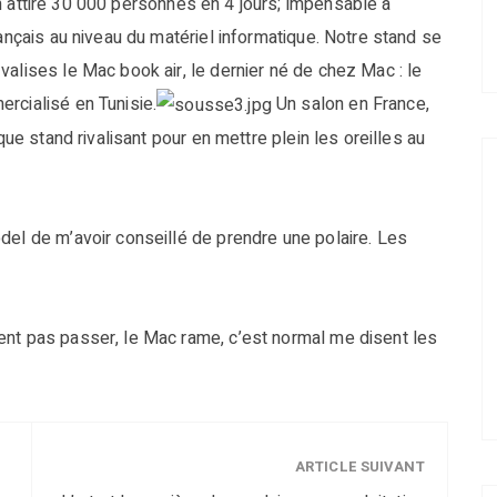
on attire 30 000 personnes en 4 jours; impensable à
rançais au niveau du matériel informatique. Notre stand se
alises le Mac book air, le dernier né de chez Mac : le
rcialisé en Tunisie.
Un salon en France,
que stand rivalisant pour en mettre plein les oreilles au
del de m’avoir conseillé de prendre une polaire. Les
ent pas passer, le Mac rame, c’est normal me disent les
ARTICLE SUIVANT