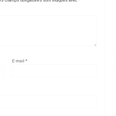
es champs obligatoires sont indiqués avec
*
E-mail
*