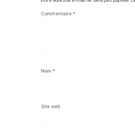
Votre adresse e-mail ne sera pas publiée.
L
Commentaire
*
Nom
*
Site web