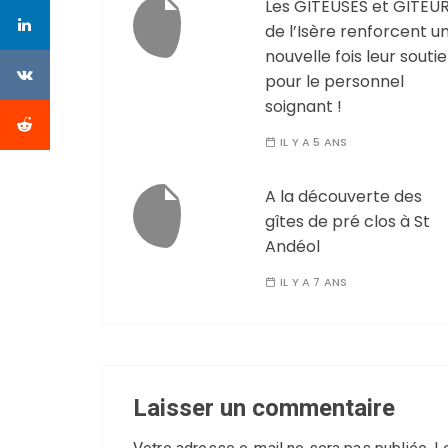
Les GITEUSES et GITEU
de l’Isère renforcent u
nouvelle fois leur souti
pour le personnel
soignant !
IL Y A 5 ANS
A la découverte des
gîtes de pré clos à St
Andéol
IL Y A 7 ANS
Laisser un commentaire