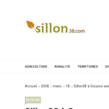
S
k
i
p
t
o
Le journal du monde rural
c
o
n
t
e
AGRICULTURE
RURALITÉ
TERRITOIRES
E
n
t
Accueil
2008
mars
18
Sillon38 à Sousse av
ÉVASION