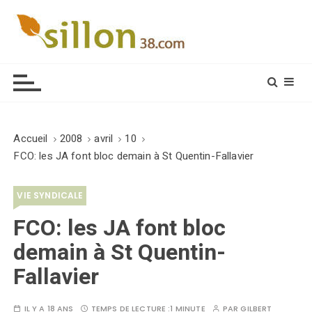
S
k
i
Le journal du monde rural
p
t
o
c
o
Accueil
2008
avril
10
n
FCO: les JA font bloc demain à St Quentin-Fallavier
t
e
VIE SYNDICALE
n
t
FCO: les JA font bloc
demain à St Quentin-
Fallavier
IL Y A 18 ANS
TEMPS DE LECTURE :
1 MINUTE
PAR
GILBERT