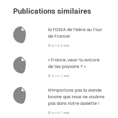
Publications similaires
la FDSEA de l’Isère au Tour
de France!
IL Y A 5 ANS
« France, veux-tu encore
de tes paysans ? »
IL Y A 7 ANS
N’importons pas la viande
bovine que nous ne voulons
pas dans notre assiette !
IL Y A 7 ANS